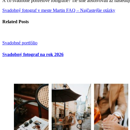
A čo svadobné portrétové fotografie? Tie sme absolvovali až nasleduj
Svadobný fotograf v meste Martin
FAQ – Najčastejšie otázky
Related Posts
Svadobné portfólio
Svadobný fotograf na rok 2026