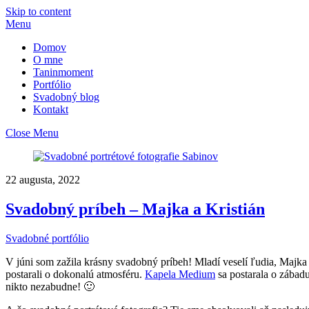
Skip to content
Menu
Domov
O mne
Taninmoment
Portfólio
Svadobný blog
Kontakt
Close Menu
22 augusta, 2022
Svadobný príbeh – Majka a Kristián
Svadobné portfólio
V júni som zažila krásny svadobný príbeh! Mladí veselí ľudia, Majka 
postarali o dokonalú atmosféru.
Kapela Medium
sa postarala o zábad
nikto nezabudne! 🙂