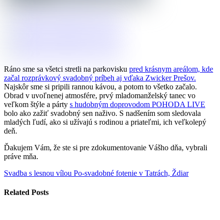
Ráno sme sa všetci stretli na parkovisku
pred krásnym areálom, kde
začal rozprávkový svadobný príbeh aj vďaka Zwicker Prešov.
Najskôr sme si pripili
rannou kávou, a potom to všetko začalo.
Obrad v uvoľnenej atmosfére, prvý mladomanželský tanec vo
veľkom štýle a párty
s hudobným doprovodom POHODA LIVE
bolo ako zažiť svadobný sen naživo.
S nadšením som sledovala
mladých ľudí,
ako si užívajú s rodinou a
priateľmi,
ich veľkolepý
deň.
Ďakujem Vám, že ste si pre zdokumentovanie Vášho dňa, vybrali
práve mňa.
Svadba s lesnou vílou
Po-svadobné fotenie v Tatrách, Ždiar
Related Posts